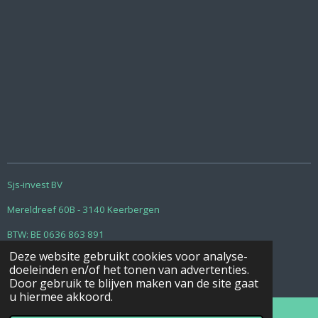
Sjs-invest BV
Mereldreef 60B - 3140 Keerbergen
BTW: BE 0636 863 891
Deze website gebruikt cookies voor analyse-
RPR : Leuven
doeleinden en/of het tonen van advertenties.
© 2018 - 2026 Le Cocon d'Ardenne - Chanly
Door gebruik te blijven maken van de site gaat
u hiermee akkoord.