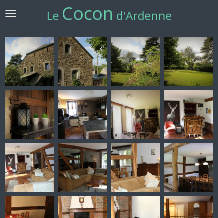
Cocon
Ga
Le
d'
Ardenne
direct
naar
de
hoofdinhoud